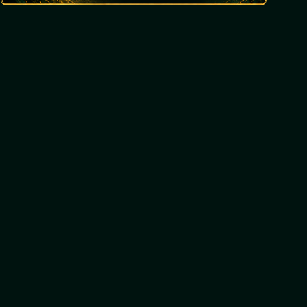
选择热门数字
：某些数字在历史开奖中出现的频率较
高，因此许多玩家会选择它们作为投注目标。不过，
这并不意味着它们在未来的开奖中将继续频繁出现，
但或许可以作为一个参考依据。
组合投注
：若您希望增加获胜的机率，可以尝试组合
多种号码进行投注。例如，选择4或5个数字进行组合
投注，尽管这会增加成本，但相对也增加了中奖的可
能性。
分析历史数据为您提供帮助