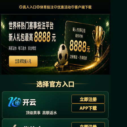
blog
提高获胜率，学习澳洲
幸运8计划技巧
Admin
2026-06-26 07:59:39
在澳洲幸运8这个热门的彩票游戏中，玩家们不仅仅追
求运气，更渴望通过学习技巧和策略来提高他们的获
胜率。本文将深入探讨如何通过有效的方法和技巧来
增加您在这一游戏中的成功机率。