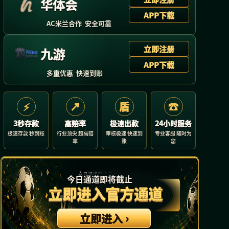
了解澳洲幸运8游戏规则
在开始任何策略或技巧之前，了解游戏的基本规则是
至关重要的。澳洲幸运8由80个球组成，每个球上标有
1到80的数字。玩家可以选择下注在特定的数字上，或
选择多种组合。游戏的简单性使得新手也能快速上
手，但若要真正提高获胜率，则需要对游戏规则有深
入了解。
制定合理的投注策略
在澳洲幸运8中，投注策略将直接影响您的获胜人数。
首先，您需要制定自己的预算，并坚持这一预算。在
下注时，避免一次性投注过多的资金，这样能有效降
低风险。同时，可以考虑以下几种常见的投注方式：