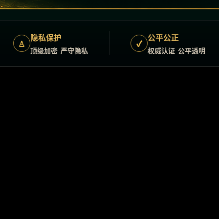
控，但有一些策略可以帮助玩家更有效地做出决策，从而提升获胜的机会
注时合理分配资金，根据自己当前的余额和对结果的分析，制定下注计划
，可以选择适度增加投注额，而在连败的情况下，则应降低投资，降低风
观察模式
。虽然每轮的结果是随机的，但仔细观察游戏中的结果走势可能
，玩家可以通过长时间观察某些数字的出现频率，来选择下一轮的下注数