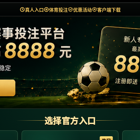
首页
澳洲幸运8计划
澳洲幸运8官网
App下载
洲幸运8游戏中的运气与
07:59:39
中，在线游戏成为人们消遣娱乐的重要选择，其中澳洲幸运8游戏以其快
游戏的设计不仅带来乐趣，更是充满了运气与策略的博弈。在这里，我们
如何平衡运气与策略，实现更高的胜率。
的基本玩法