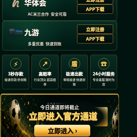
注册流程的简便性
许多玩家在注册过程中反馈注册极为顺利。根据数
据，不少用户在尝试报名时，仅需几分钟便可完成注
册。
简洁明了的界面设计
和直观的步骤让新手玩家也
能够快速上手。很多用户都表示，注册后立即收到了
欢迎邮件，确保他们能够顺利进行初次游戏体验。
丰富的游戏选择
在注册成功后，玩家们普遍对
平台提供的游戏种类
表
示满意。无论是热门的传统博彩游戏，还是最新推出
的娱乐项目，玩家们都能在澳洲幸运8找到自己的心仪
选择。例如，一些玩家特别提到他们对新推的“即时开
奖”游戏感到兴奋，因为这种玩法不仅快节奏，而且能